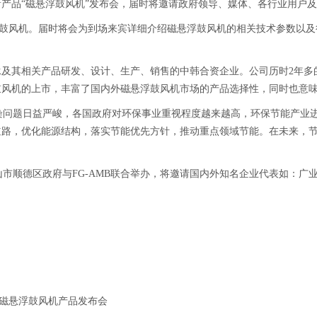
行新产品“磁悬浮鼓风机”发布会，届时将邀请政府领导、媒体、各行业用户
悬浮鼓风机。届时将会为到场来宾详细介绍磁悬浮鼓风机的相关技术参数以
轴承及其相关产品研发、设计、生产、销售的中韩合资企业。公司历时2年
浮鼓风机的上市，丰富了国内外磁悬浮鼓风机市场的产品选择性，同时也意
问题日益严峻，各国政府对环保事业重视程度越来越高，环保节能产业进
道路，优化能源结构，落实节能优先方针，推动重点领域节能。在未来，
佛山市顺德区政府与FG-AMB联合举办，将邀请国内外知名企业代表如：
MB磁悬浮鼓风机产品发布会