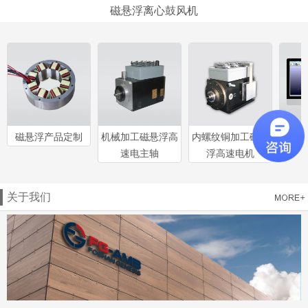
磁悬浮离心鼓风机
磁悬浮产品定制
机械加工磁悬浮高
内螺纹铜加工磁悬
工
速电主轴
浮高速电机
关于我们